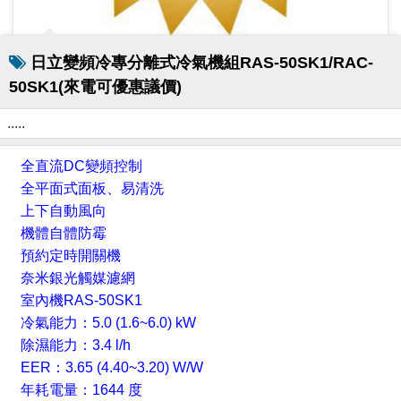
日立變頻冷專分離式冷氣機組RAS-50SK1/RAC-
50SK1(來電可優惠議價)
.....
全直流DC變頻控制
全平面式面板、易清洗
上下自動風向
機體自體防霉
預約定時開關機
奈米銀光觸媒濾網
室內機RAS-50SK1
冷氣能力：5.0 (1.6~6.0) kW
除濕能力：3.4 l/h
EER：3.65 (4.40~3.20) W/W
年耗電量：1644 度