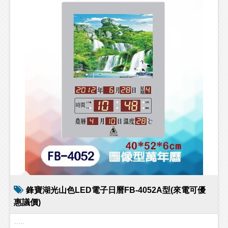
鋒寶湖光山色LED電子日曆FB-4052A型(來電可優
惠議價)
.....