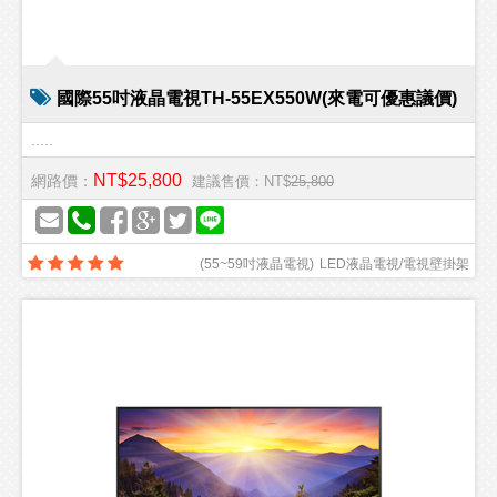
國際55吋液晶電視TH-55EX550W(來電可優惠議價)
.....
NT$25,800
網路價：
建議售價：NT$
25,800
(
55~59吋液晶電視
)
LED液晶電視/電視壁掛架