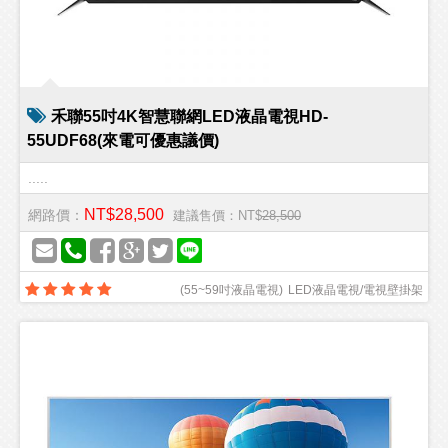
禾聯55吋4K智慧聯網LED液晶電視HD-
55UDF68(來電可優惠議價)
.....
NT$28,500
網路價：
建議售價：NT$
28,500
(
55~59吋液晶電視
)
LED液晶電視/電視壁掛架