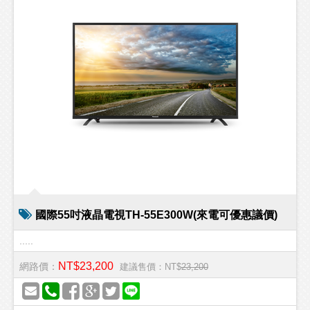
國際55吋液晶電視TH-55E300W(來電可優惠議價)
.....
NT$23,200
網路價：
建議售價：NT$
23,200