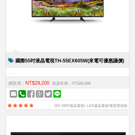
國際55吋液晶電視TH-55EX605W(來電可優惠議價)
.....
NT$29,200
網路價：
建議售價：NT$
29,200
(
55~59吋液晶電視
)
LED液晶電視/電視壁掛架