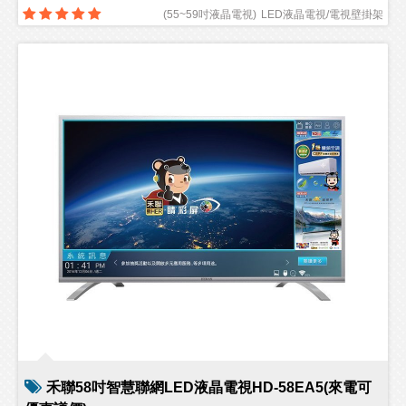
(
55~59吋液晶電視
)
LED液晶電視/電視壁掛架
禾聯58吋智慧聯網LED液晶電視HD-58EA5(來電可