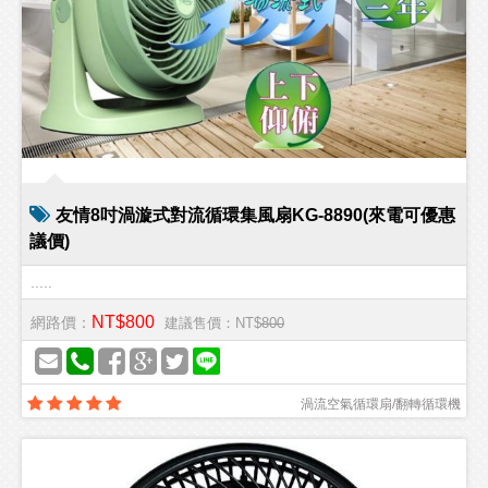
友情8吋渦漩式對流循環集風扇KG-8890(來電可優惠
議價)
.....
NT$800
網路價：
建議售價：NT$
800
渦流空氣循環扇/翻轉循環機