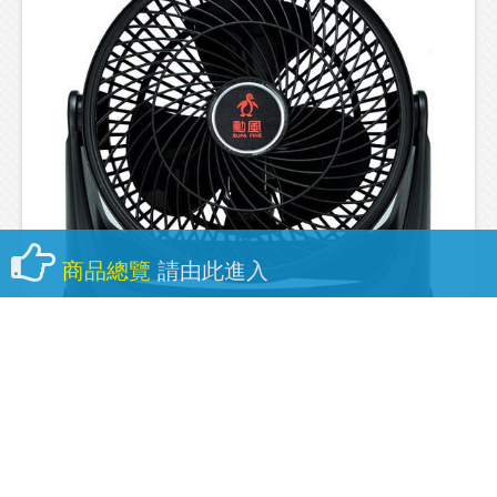
商品總覽
請由此進入
勳風10吋集風式空調循環扇TF-915S(來電可優惠議
價)
.....
NT$800
網路價：
建議售價：NT$
800