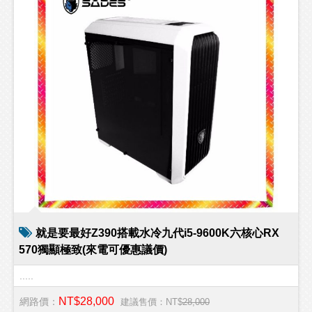
就是要最好Z390搭載水冷九代i5-9600K六核心RX
570獨顯極致(來電可優惠議價)
.....
NT$28,000
網路價：
建議售價：NT$
28,000