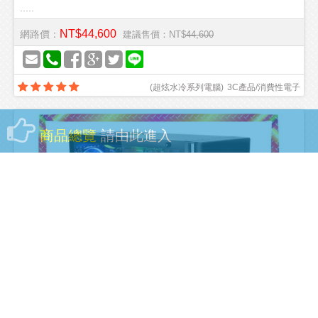
.....
NT$44,600
網路價：
建議售價：NT$
44,600
(
超炫水冷系列電腦
)
3C產品/消費性電子
商品總覽
請由此進入