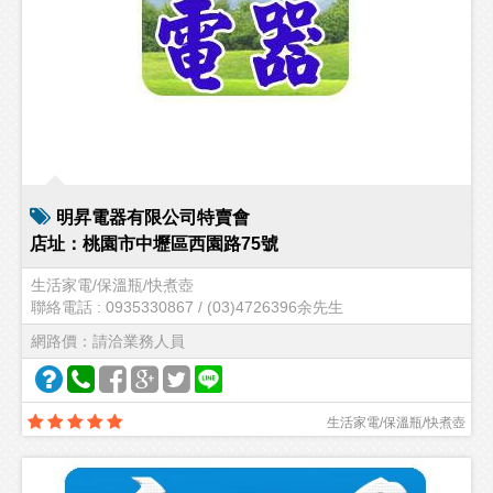
明昇電器有限公司特賣會
店址：桃園市中壢區西園路75號
生活家電/保溫瓶/快煮壺
聯絡電話 : 0935330867 / (03)4726396余先生
網路價：請洽業務人員
生活家電/保溫瓶/快煮壺