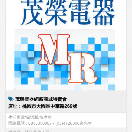
茂榮電器網路商城特賣會
店址：桃園市大園區中華路269號
生活家電/保溫瓶/快煮壺
聯絡電話 : 0935330867 / (03)4726396余先生