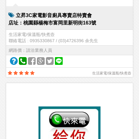
立昇3C家電影音廚具專賣店特賣會
店址：桃園縣楊梅市富岡里新明街163號
生活家電/保溫瓶/快煮壺
聯絡電話 : 0935330867 / (03)4726396 余先生
網路價：請洽業務人員
生活家電/保溫瓶/快煮壺