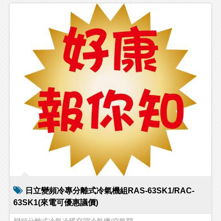
日立變頻冷專分離式冷氣機組RAS-63SK1/RAC-
63SK1(來電可優惠議價)