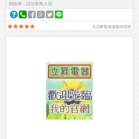
網路價：請洽業務人員
生活家電/保溫瓶/快煮壺