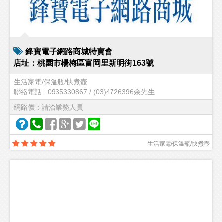
鋒寶電子網路商城特賣會
店址：桃園市楊梅區富岡里新明街163號
生活家電/保溫瓶/快煮壺
聯絡電話 : 0935330867 / (03)4726396余先生
網路價：請洽業務人員
生活家電/保溫瓶/快煮壺