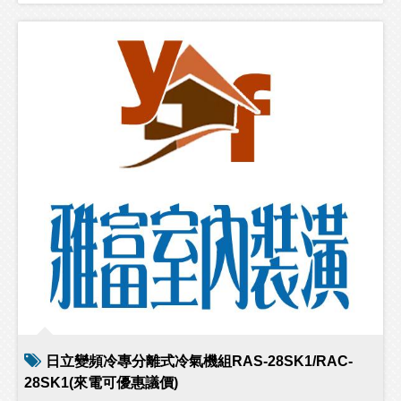
日立變頻冷專分離式冷氣機組RAS-28SK1/RAC-
28SK1(來電可優惠議價)