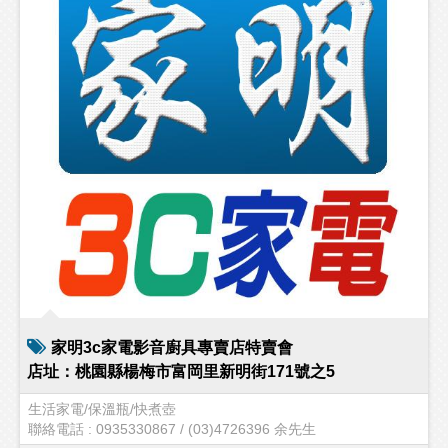
家明3c家電影音廚具專賣店特賣會
店址：桃園縣楊梅市富岡里新明街171號之5
生活家電/保溫瓶/快煮壺
聯絡電話 : 0935330867 / (03)4726396 余先生