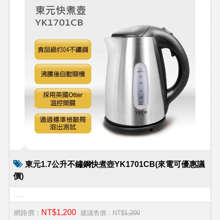
東元1.7公升不鏽鋼快煮壺YK1701CB(來電可優惠議
價)
.....
NT$1,200
網路價：
建議售價：NT$
1,200