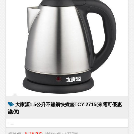
大家源1.5公升不鏽鋼快煮壺TCY-2715(來電可優惠
議價)
.....
NT$700