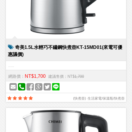
奇美1.5L水輕巧不鏽鋼快煮壺KT-15MD01(來電可優
惠議價)
.....
NT$1,700
網路價：
建議售價：NT$
1,700
(
快煮壺
)
生活家電/保溫瓶/快煮壺