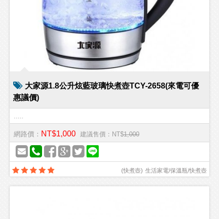
大家源1.8公升炫藍玻璃快煮壺TCY-2658(來電可優
惠議價)
.....
NT$1,000
網路價：
建議售價：NT$
1,000
(
快煮壺
)
生活家電/保溫瓶/快煮壺