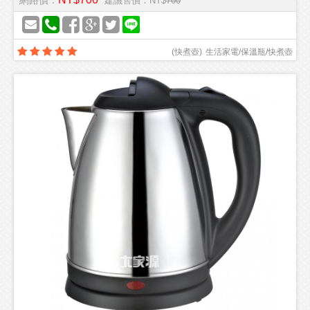
網路價：
建議售價：NT$
700
(
快煮壺
)
生活家電/保溫瓶/快煮壺