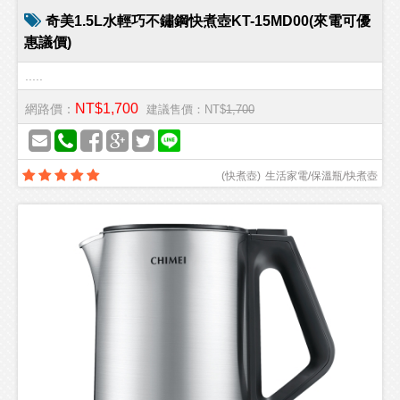
奇美1.5L水輕巧不鏽鋼快煮壺KT-15MD00(來電可優
惠議價)
.....
NT$1,700
網路價：
建議售價：NT$
1,700
(
快煮壺
)
生活家電/保溫瓶/快煮壺