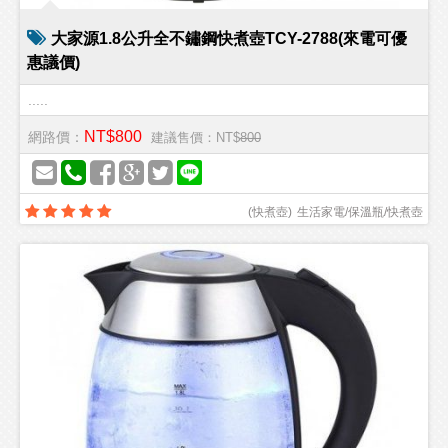
大家源1.8公升全不鏽鋼快煮壺TCY-2788(來電可優
惠議價)
.....
NT$800
網路價：
建議售價：NT$
800
(
快煮壺
)
生活家電/保溫瓶/快煮壺