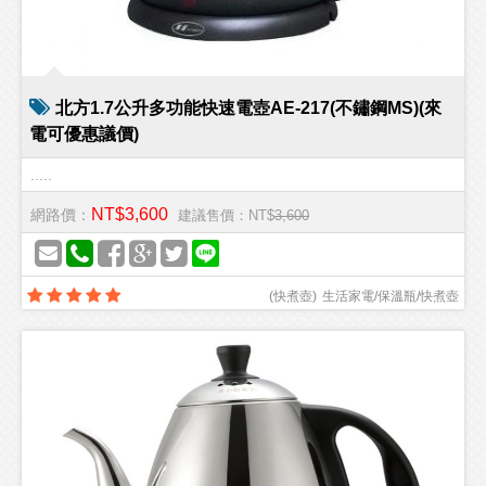
北方1.7公升多功能快速電壺AE-217(不鏽鋼MS)(來
電可優惠議價)
.....
NT$3,600
網路價：
建議售價：NT$
3,600
(
快煮壺
)
生活家電/保溫瓶/快煮壺