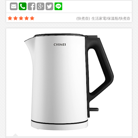
(
快煮壺
)
生活家電/保溫瓶/快煮壺