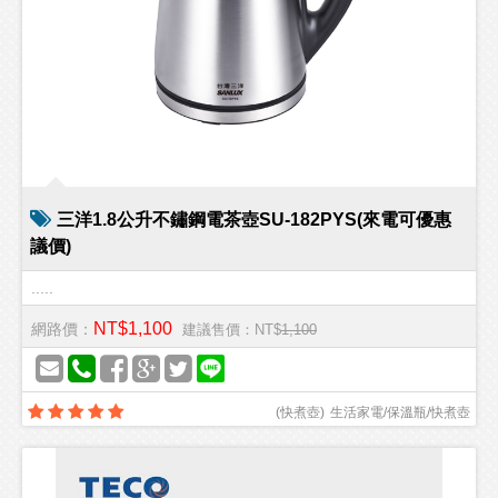
三洋1.8公升不鏽鋼電茶壺SU-182PYS(來電可優惠
議價)
.....
NT$1,100
網路價：
建議售價：NT$
1,100
(
快煮壺
)
生活家電/保溫瓶/快煮壺