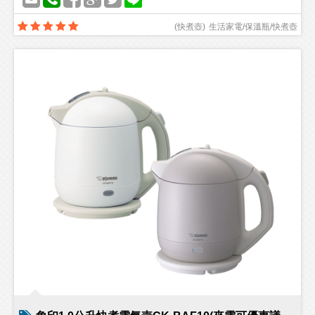
(
快煮壺
)
生活家電/保溫瓶/快煮壺