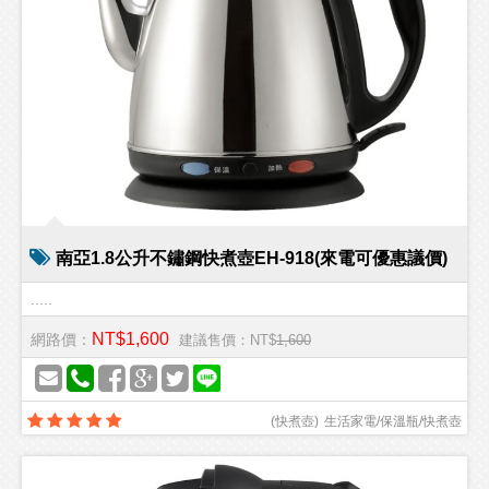
南亞1.8公升不鏽鋼快煮壺EH-918(來電可優惠議價)
.....
NT$1,600
網路價：
建議售價：NT$
1,600
(
快煮壺
)
生活家電/保溫瓶/快煮壺