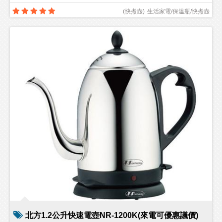
(
快煮壺
)
生活家電/保溫瓶/快煮壺
北方1.2公升快速電壺NR-1200K(來電可優惠議價)