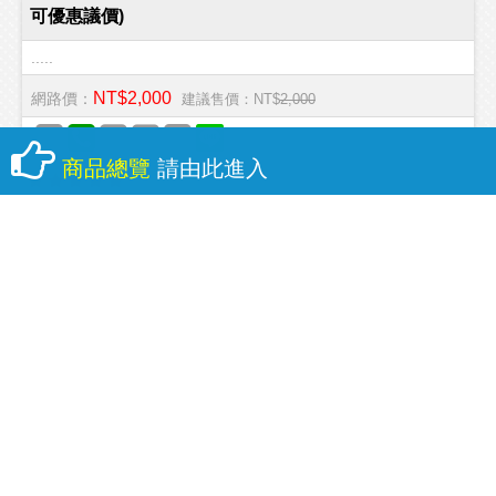
可優惠議價)
.....
NT$2,000
網路價：
建議售價：NT$
2,000
商品總覽
請由此進入
(
風扇 / 立扇
)
生活家電/保溫瓶/快煮壺