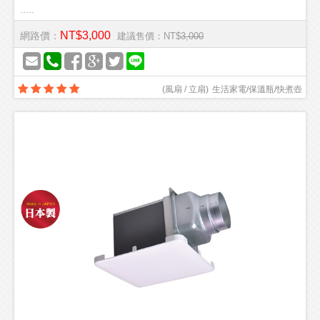
.....
NT$3,000
網路價：
建議售價：NT$
3,000
(
風扇 / 立扇
)
生活家電/保溫瓶/快煮壺