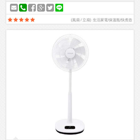
(
風扇 / 立扇
)
生活家電/保溫瓶/快煮壺