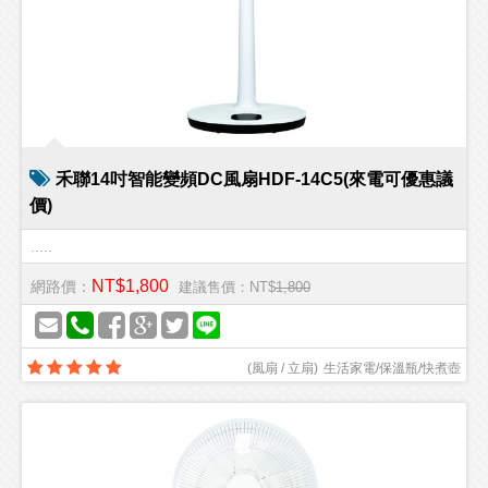
禾聯14吋智能變頻DC風扇HDF-14C5(來電可優惠議
價)
.....
NT$1,800
網路價：
建議售價：NT$
1,800
(
風扇 / 立扇
)
生活家電/保溫瓶/快煮壺