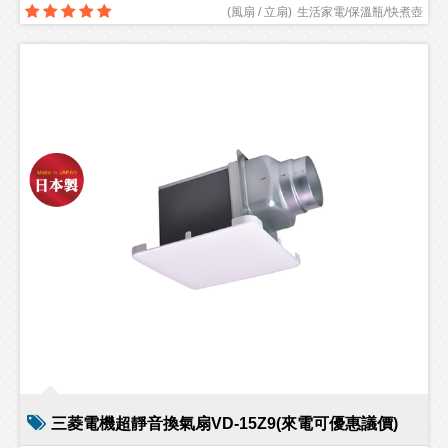
(
風扇 / 立扇
)
生活家電/保溫瓶/快煮壺
三菱電機超靜音換氣扇VD-15Z9(來電可優惠議價)