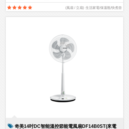
(
風扇 / 立扇
)
生活家電/保溫瓶/快煮壺
奇美14吋DC智能溫控節能電風扇DF14B0ST(來電