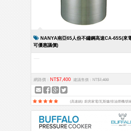
NANYA南亞65人份不鏽鋼高速CA-65S(來
可優惠議價)
.....
NT$7,400
網路價：
建議售價：NT$
7,400
(
高速鍋
)
廚房家電/瓦斯爐/排油煙機/烘