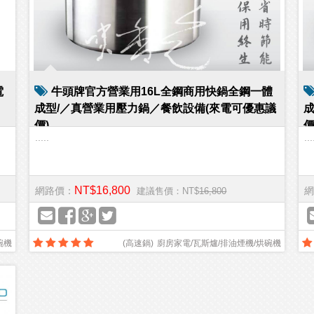
電
牛頭牌官方營業用16L全鋼商用快鍋全鋼一體
成型/／真營業用壓力鍋／餐飲設備(來電可優惠議
成
價)
價
.....
...
NT$16,800
網路價：
網
建議售價：NT$
16,800
碗機
(
高速鍋
)
廚房家電/瓦斯爐/排油煙機/烘碗機