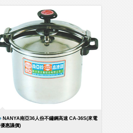
NANYA南亞36人份不鏽鋼高速 CA-36S(來電
優惠議價)