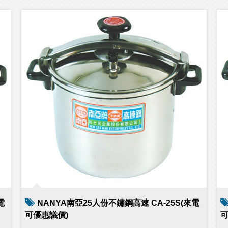
電
NANYA南亞25人份不鏽鋼高速 CA-25S(來電
可優惠議價)
可