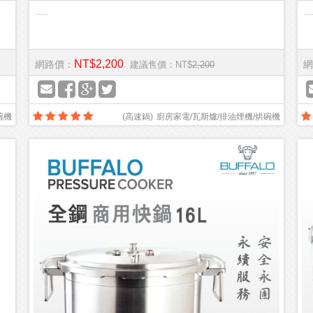
.....
...
NT$2,200
網路價：
網
建議售價：NT$
2,200
碗機
(
高速鍋
)
廚房家電/瓦斯爐/排油煙機/烘碗機