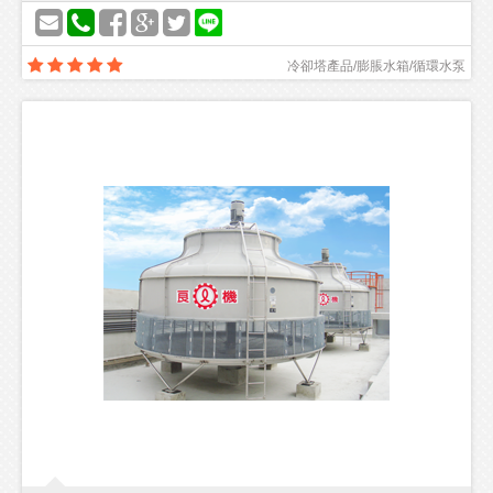
冷卻塔產品/膨脹水箱/循環水泵