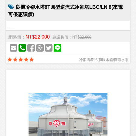
良機冷卻水塔8T圓型逆流式冷卻塔LBC/LN 8(來電
可優惠議價)
.....
NT$22,000
網路價：
建議售價：NT$
22,000
冷卻塔產品/膨脹水箱/循環水泵