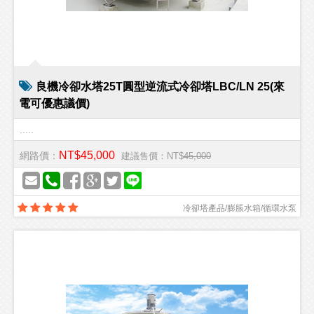
良機冷卻水塔25T圓型逆流式冷卻塔LBC/LN 25(來
電可優惠議價)
.....
NT$45,000
網路價：
建議售價：NT$
45,000
冷卻塔產品/膨脹水箱/循環水泵